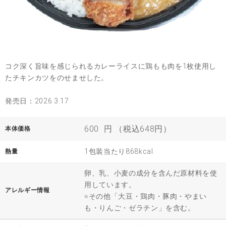
コク深く旨味を感じられるカレーライスに鶏もも肉を1枚使用し
たチキンカツをのせませした。
発売日：2026.3.17
600
円 （税込648円）
本体価格
1包装当たり868kcal
熱量
卵、乳、小麦の成分を含んだ原材料を使
用しています。
アレルギー情報
※その他「大豆・鶏肉・豚肉・やまい
も・りんご・ゼラチン」を含む。