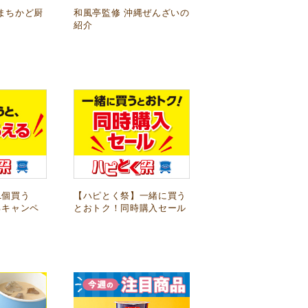
まちかど厨
和風亭監修 沖縄ぜんざいの
紹介
1個買う
【ハピとく祭】一緒に買う
るキャンペ
とおトク！同時購入セール