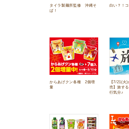
タイラ製麺所監修 沖縄そ
白い？！コ
ば！
からあげクン各種 2個増
【7/21(
量
売】旅す
行気分♪