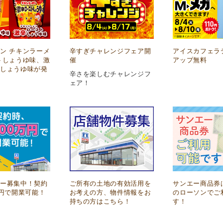
ン チキンラーメ
辛すぎチャレンジフェア開
アイスカフェラ
トしょうゆ味、激
催
アップ無料
トしょうゆ味が発
辛さを楽しむチャレンジフ
ェア！
ナー募集中！契約
ご所有の土地の有効活用を
サンエー商品券
万円で開業可能！
お考えの方、物件情報をお
のローソンでご
持ちの方はこちら！
す！