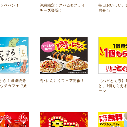
ッペパン！
沖縄限定！スパム®フライ
毎日おいしい、
チーズ登場！
房弁当
火)から４週連続発
肉×にんにくフェア開催！
【ハピとく祭】
るウチカフェで旅
と、1個もらえ
ーン！