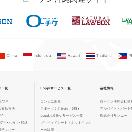
China
Indonesia
Hawaii
Thailand
P
ス一覧
Loppiサービス一覧
会社情報
ATM
コンビニ受取
ローソン沖縄会社情
お支払方法
スポーツくじ(toto・BIG)
アルバイト・パート
受付
Loppiお取扱いサービス一覧
株式会社サンエー
切手･ハガキ･印紙
プリペイドシート・ネット用マネ
電子マネー）
ーの販売