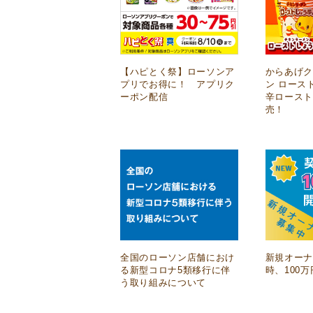
【ハピとく祭】ローソンア
からあげク
プリでお得に！ アプリク
ン ロース
ーポン配信
辛ロース
売！
全国のローソン店舗におけ
新規オー
る新型コロナ5類移行に伴
時、100
う取り組みについて