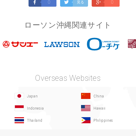
0
0
見る
ローソン沖縄関連サイト
Overseas Websites
Japan
China
Indonesia
Hawaii
Thailand
Philippines